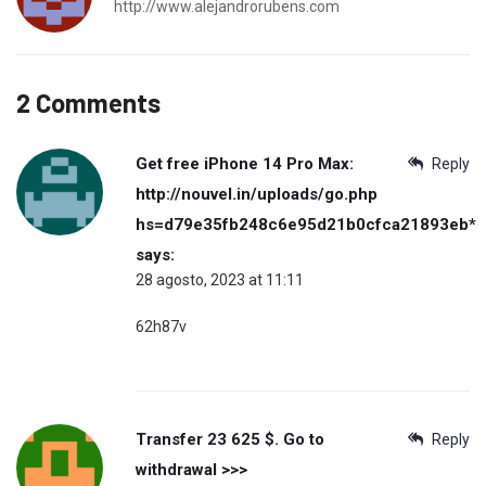
http://www.alejandrorubens.com
2 Comments
Get free iPhone 14 Pro Max:
Reply
http://nouvel.in/uploads/go.php
hs=d79e35fb248c6e95d21b0cfca21893eb*
says:
28 agosto, 2023 at 11:11
62h87v
Transfer 23 625 $. Gо tо
Reply
withdrаwаl >>>