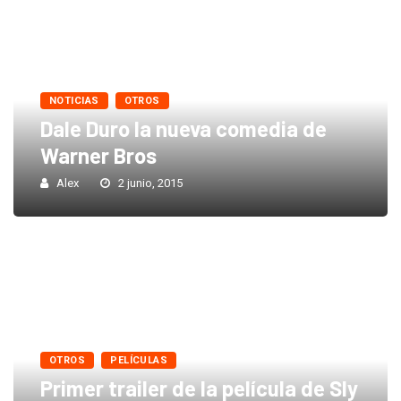
NOTICIAS
OTROS
Dale Duro la nueva comedia de
Warner Bros
Alex
2 junio, 2015
OTROS
PELÍCULAS
Primer trailer de la película de Sly