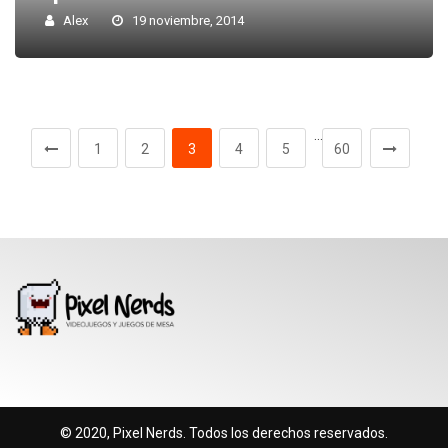
Alex
19 noviembre, 2014
…
1
2
3
4
5
60
© 2020, Pixel Nerds. Todos los derechos reservados.