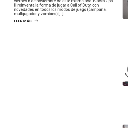
viernes 6 de noviembre de este mismo año. Blacks Ops
III reinventa la forma de jugar a Call of Duty, con
novedades en todos los modos de juego (campaña,
multijugador y zombies) […]
LEER MÁS