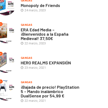
GANGAS
Monopoly de Friends
24 marzo, 2023
3
GANGAS
ERA Edad Media –
¡Bienvenidos a la España
Medieval! 37,50€
22 marzo, 2023
4
GANGAS
HERO REALMS EXPANSIÓN
23 marzo, 2021
5
GANGAS
¡Bajada de precio! PlayStation
5 – Mando inalámbrico
DualSense por 54,99 €
22 marzo, 2021