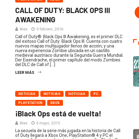
CALL OF DUTY: BLACK OPS III
AWAKENING
Alex
9 febrero, 2016
Call of Duty®: Black Ops III Awakening, es el primer DLC
del exitoso Call of Duty: Black Ops III. Cuenta con cuatro
nuevos mapas multijugador llenos de acción, y una
nueva experiencia Zombie ubicada en un castillo
medieval austríaco durante la Segunda Guerra Mundial.
Der Eisendrache, el primer capítulo del modo Zombies
del DLC de Call of […]
LEER MÁS
NOTICIAS
NOTICIAS
NOTICIAS
PC
PLAYSTATION
XBOX
¡Black Ops está de vuelta!
Alex
6 mayo, 2015
La secuela de la serie más jugada en la historia de Call
of Duty llegará a Xbox One, PlayStation® 4 y PC el