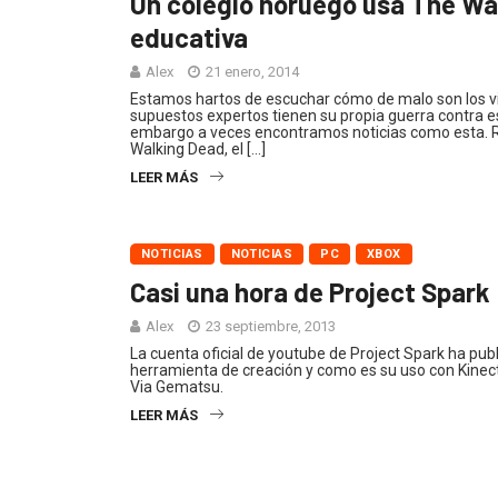
Un colegio noruego usa The W
educativa
Alex
21 enero, 2014
Estamos hartos de escuchar cómo de malo son los v
supuestos expertos tienen su propia guerra contra 
embargo a veces encontramos noticias como esta. R
Walking Dead, el […]
LEER MÁS
NOTICIAS
NOTICIAS
PC
XBOX
Casi una hora de Project Spark
Alex
23 septiembre, 2013
La cuenta oficial de youtube de Project Spark ha pub
herramienta de creación y como es su uso con Kinect,
Via Gematsu.
LEER MÁS