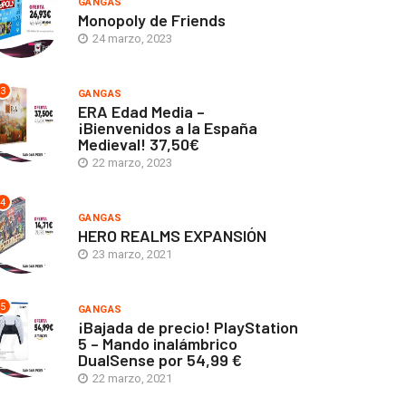
GANGAS
Monopoly de Friends
24 marzo, 2023
3
GANGAS
ERA Edad Media –
¡Bienvenidos a la España
Medieval! 37,50€
22 marzo, 2023
4
GANGAS
HERO REALMS EXPANSIÓN
23 marzo, 2021
5
GANGAS
¡Bajada de precio! PlayStation
5 – Mando inalámbrico
DualSense por 54,99 €
22 marzo, 2021