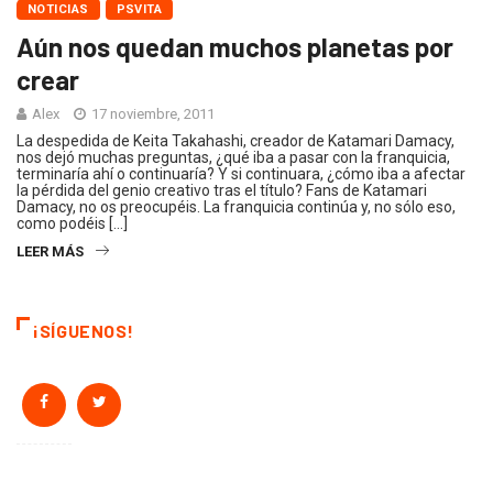
NOTICIAS
PSVITA
Aún nos quedan muchos planetas por
crear
Alex
17 noviembre, 2011
La despedida de Keita Takahashi, creador de Katamari Damacy,
nos dejó muchas preguntas, ¿qué iba a pasar con la franquicia,
terminaría ahí o continuaría? Y si continuara, ¿cómo iba a afectar
la pérdida del genio creativo tras el título? Fans de Katamari
Damacy, no os preocupéis. La franquicia continúa y, no sólo eso,
como podéis […]
LEER MÁS
¡SÍGUENOS!