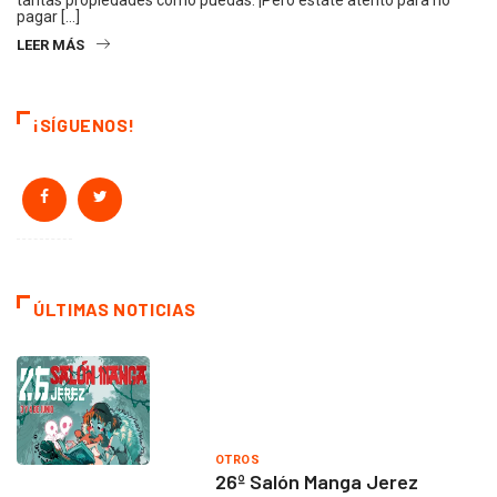
tantas propiedades como puedas. ¡Pero estáte atento para no
pagar […]
LEER MÁS
¡SÍGUENOS!
ÚLTIMAS NOTICIAS
OTROS
26º Salón Manga Jerez