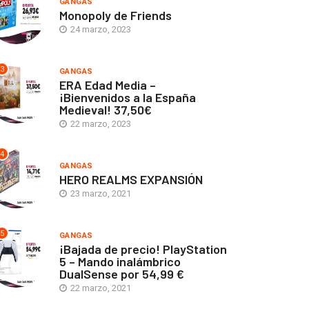
GANGAS
Monopoly de Friends
24 marzo, 2023
3
GANGAS
ERA Edad Media –
¡Bienvenidos a la España
Medieval! 37,50€
22 marzo, 2023
4
GANGAS
HERO REALMS EXPANSIÓN
23 marzo, 2021
5
GANGAS
¡Bajada de precio! PlayStation
5 – Mando inalámbrico
DualSense por 54,99 €
22 marzo, 2021