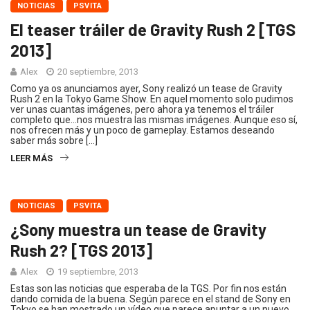
NOTICIAS
PSVITA
El teaser tráiler de Gravity Rush 2 [TGS
2013]
Alex
20 septiembre, 2013
Como ya os anunciamos ayer, Sony realizó un tease de Gravity
Rush 2 en la Tokyo Game Show. En aquel momento solo pudimos
ver unas cuantas imágenes, pero ahora ya tenemos el tráiler
completo que…nos muestra las mismas imágenes. Aunque eso sí,
nos ofrecen más y un poco de gameplay. Estamos deseando
saber más sobre […]
LEER MÁS
NOTICIAS
PSVITA
¿Sony muestra un tease de Gravity
Rush 2? [TGS 2013]
Alex
19 septiembre, 2013
Estas son las noticias que esperaba de la TGS. Por fin nos están
dando comida de la buena. Según parece en el stand de Sony en
Tokyo se han mostrado un vídeo que parece apuntar a un nuevo