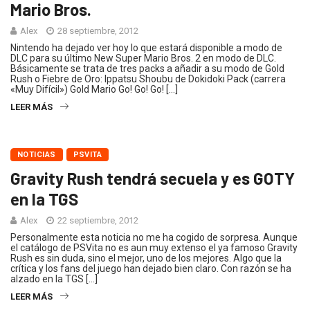
Mario Bros.
Alex
28 septiembre, 2012
Nintendo ha dejado ver hoy lo que estará disponible a modo de
DLC para su último New Super Mario Bros. 2 en modo de DLC.
Básicamente se trata de tres packs a añadir a su modo de Gold
Rush o Fiebre de Oro: Ippatsu Shoubu de Dokidoki Pack (carrera
«Muy Difícil») Gold Mario Go! Go! Go! […]
LEER MÁS
NOTICIAS
PSVITA
Gravity Rush tendrá secuela y es GOTY
en la TGS
Alex
22 septiembre, 2012
Personalmente esta noticia no me ha cogido de sorpresa. Aunque
el catálogo de PSVita no es aun muy extenso el ya famoso Gravity
Rush es sin duda, sino el mejor, uno de los mejores. Algo que la
crítica y los fans del juego han dejado bien claro. Con razón se ha
alzado en la TGS […]
LEER MÁS