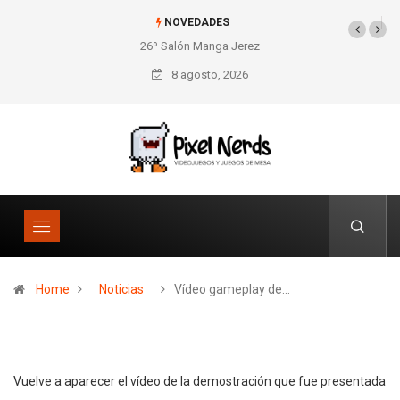
NOVEDADES
26º Salón Manga Jerez
SNES Pixel Book para
los amantes de lo retro
8 agosto, 2026
Home
Noticias
Vídeo gameplay de…
Vuelve a aparecer el vídeo de la demostración que fue presentada