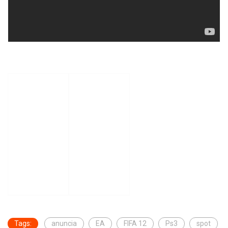
Tags:
anuncia
EA
FIFA 12
Ps3
spot