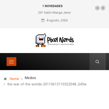
NOVEDADES
26º Salón Manga Jerez
8 agosto, 2026
Medios
Home
the-war-of-the-worlds-20110613110322048_640w