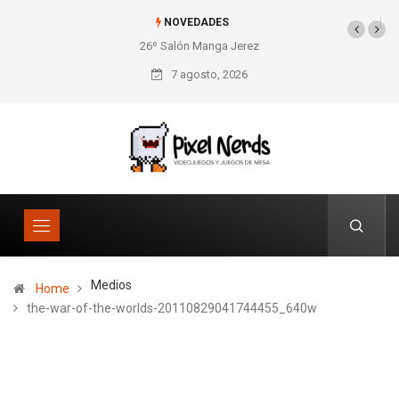
NOVEDADES
26º Salón Manga Jerez
7 agosto, 2026
Medios
Home
the-war-of-the-worlds-20110829041744455_640w