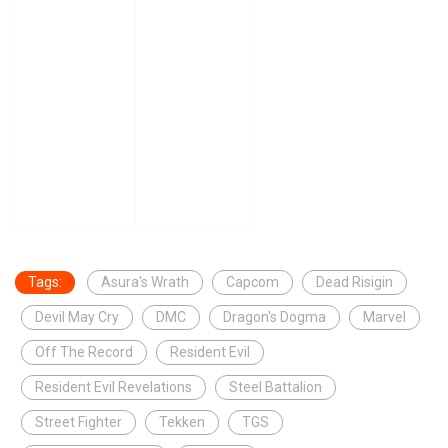
Tags:
Asura's Wrath
Capcom
Dead Risigin
Devil May Cry
DMC
Dragon's Dogma
Marvel
Off The Record
Resident Evil
Resident Evil Revelations
Steel Battalion
Street Fighter
Tekken
TGS