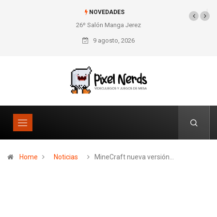
NOVEDADES
26º Salón Manga Jerez
SNES Pixel Book para
los amantes de lo retro
9 agosto, 2026
Home
Noticias
MineCraft nueva versión…