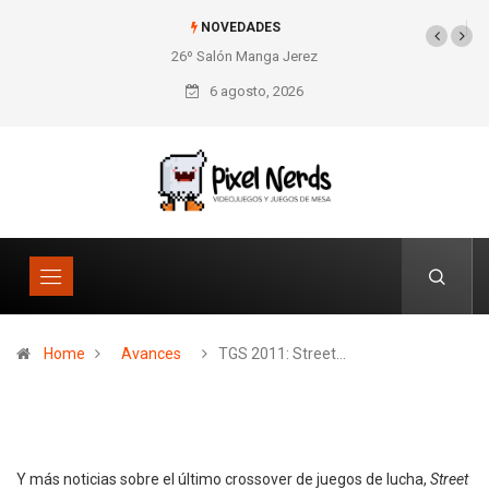
NOVEDADES
26º Salón Manga Jerez
SNES Pixel Book para
los amantes de lo retro
6 agosto, 2026
Home
Avances
TGS 2011: Street…
Y más noticias sobre el último crossover de juegos de lucha,
Street