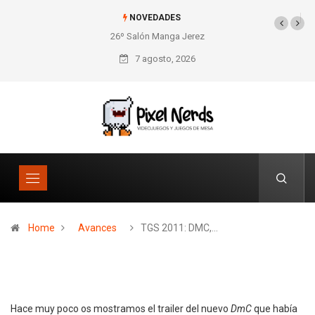
NOVEDADES
26º Salón Manga Jerez
SNES Pixel Book para
los amantes de lo retro
7 agosto, 2026
Home
Avances
TGS 2011: DMC,…
Hace muy poco os mostramos el trailer del nuevo
DmC
que había