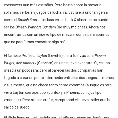
crossovers aun más extraños. Pero hasta ahora la mayoría
solíamos verlos en juegos de lucha, incluso si era uno tan genial
como el
Smash Bros.
, o incluso en los hack & slash, como puede
ser los
Dinasty Warriors Gundam
(no muy molones). Ahora nos
encontramos con un nuevo tipo de mezcla, donde pensabamos
que no podríamos encontrar algo así.
El famoso
Profesor Layton
(Level-5) unirá fuerzas con
Phoenix
Wright, Ace Attonery
(Capcom) en una nueva aventura. Sí, es una
mezcla un poco rara, pero al parecer las dos compañías han
llegado a crear un punto intermedio entre los dos juegos, al menos
visualmente, que no choca tanto como creíamos (aunque es raro
ver a Layton con ojos tipo «punto» y a Phoenix con ojos tipo
«manga»). Pero si no lo creéis, comprobad el nuevo trailer que ha
salido del juego.
El título tiene prevista salida para el año que viene en Japón, pero