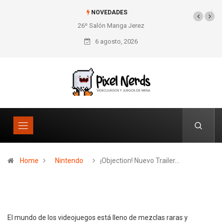
NOVEDADES
26º Salón Manga Jerez
SNES Pixel Book para
los amantes de lo retro
6 agosto, 2026
Home
Nintendo
¡Objection! Nuevo Trailer…
El mundo de los videojuegos está lleno de mezclas raras y