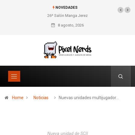
NOVEDADES
26º Salón Manga Jerez
SNES Pixel Book para
los amantes de lo retro
8 agosto, 2026
Home
Noticias
Nuevas unidades multijugador…
Nueva unidad de SCII