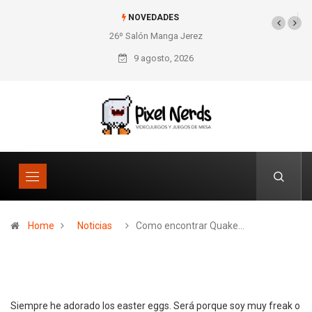
NOVEDADES
26º Salón Manga Jerez
SNES Pixel Book para
los amantes de lo retro
9 agosto, 2026
Home
Noticias
Como encontrar Quake…
Siempre he adorado los easter eggs. Será porque soy muy freak o