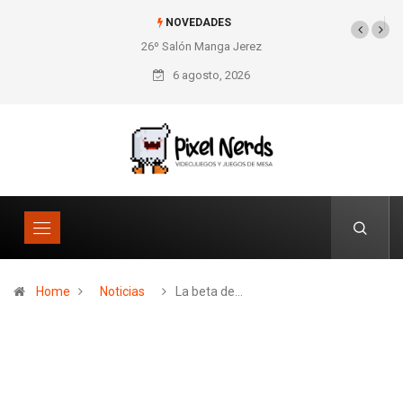
NOVEDADES
26º Salón Manga Jerez
SNES Pixel Book para
los amantes de lo retro
6 agosto, 2026
Home
Noticias
La beta de…