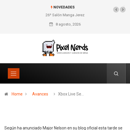
NOVEDADES
26º Salón Manga Jerez
SNES Pixel Book para
los amantes de lo retro
8 agosto, 2026
Home
Avances
Xbox Live Se…
Según ha anunciado Major Nelson en su blog oficial esta tarde se