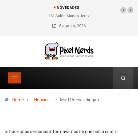
NOVEDADES
26º Salón Manga Jerez
SNES Pixel Book para
los amantes de lo retro
6 agosto, 2026
Home
Noticias
Matt Reeves dirigirá…
Si hace unas semanas informávamos de que había cuatro