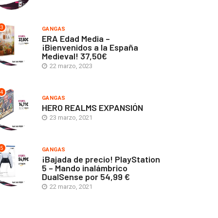
3
GANGAS
ERA Edad Media –
¡Bienvenidos a la España
Medieval! 37,50€
22 marzo, 2023
4
GANGAS
HERO REALMS EXPANSIÓN
23 marzo, 2021
5
GANGAS
¡Bajada de precio! PlayStation
5 – Mando inalámbrico
DualSense por 54,99 €
22 marzo, 2021