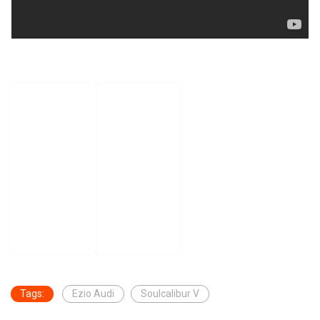
Tags:
Ezio Audi
Soulcalibur V