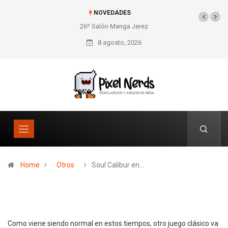
NOVEDADES
26º Salón Manga Jerez
SNES Pixel Book para
los amantes de lo retro
8 agosto, 2026
Home
Otros
Soul Calibur en…
Como viene siendo normal en estos tiempos, otro juego clásico va