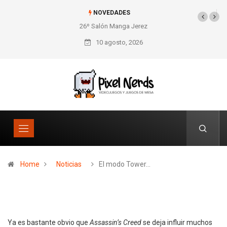
NOVEDADES
26º Salón Manga Jerez
SNES Pixel Book para
los amantes de lo retro
10 agosto, 2026
Home
Noticias
El modo Tower…
Ya es bastante obvio que
Assassin’s Creed
se deja influir muchos