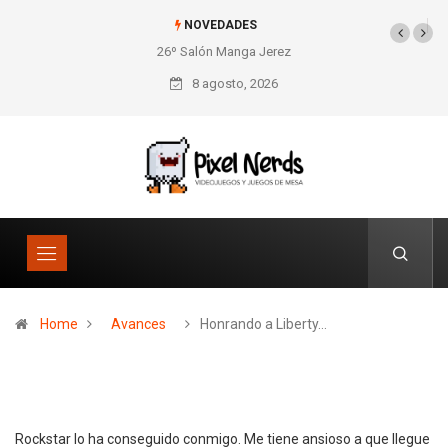
NOVEDADES
26º Salón Manga Jerez
SNES Pixel Book para
los amantes de lo retro
8 agosto, 2026
Home
Avances
Honrando a Liberty…
Rockstar lo ha conseguido conmigo. Me tiene ansioso a que llegue