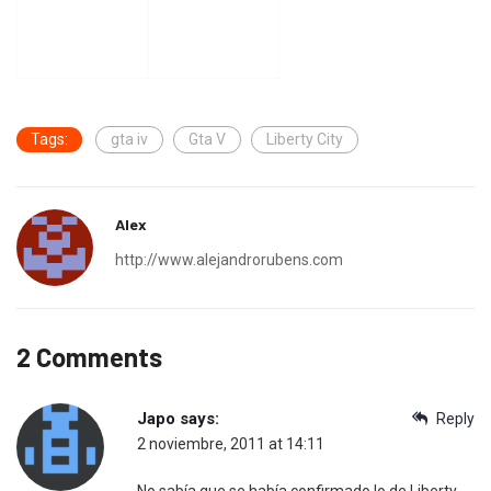
Tags:
gta iv
Gta V
Liberty City
Alex
http://www.alejandrorubens.com
2 Comments
Japo
says:
Reply
2 noviembre, 2011 at 14:11
No sabía que se había confirmado lo de Liberty