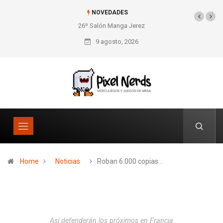
NOVEDADES
26º Salón Manga Jerez
SNES Pixel Book para
los amantes de lo retro
9 agosto, 2026
Home
Noticias
Roban 6.000 copias…
Así defenderán los próximos en Francia