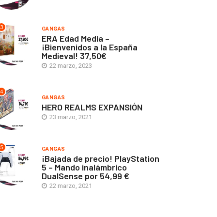
3
GANGAS
ERA Edad Media –
¡Bienvenidos a la España
Medieval! 37,50€
22 marzo, 2023
4
GANGAS
HERO REALMS EXPANSIÓN
23 marzo, 2021
5
GANGAS
¡Bajada de precio! PlayStation
5 – Mando inalámbrico
DualSense por 54,99 €
22 marzo, 2021