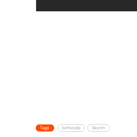
Tags:
bethesda
Skyrim