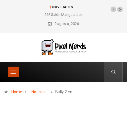
NOVEDADES
26º Salón Manga Jerez
SNES Pixel Book para
los amantes de lo retro
9 agosto, 2026
Home
Noticias
Bully 2 en…