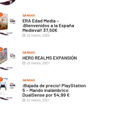
3
GANGAS
ERA Edad Media –
¡Bienvenidos a la España
Medieval! 37,50€
22 marzo, 2023
4
GANGAS
HERO REALMS EXPANSIÓN
23 marzo, 2021
5
GANGAS
¡Bajada de precio! PlayStation
5 – Mando inalámbrico
DualSense por 54,99 €
22 marzo, 2021