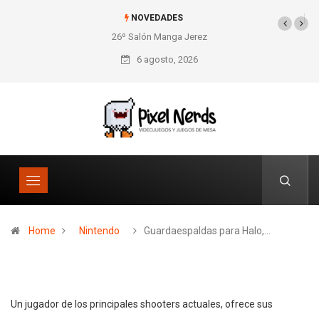
NOVEDADES
26º Salón Manga Jerez
SNES Pixel Book para
los amantes de lo retro
6 agosto, 2026
Home
Nintendo
Guardaespaldas para Halo,…
Un jugador de los principales shooters actuales, ofrece sus