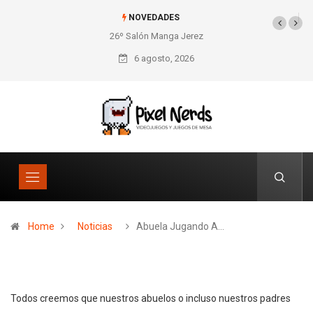
NOVEDADES
26º Salón Manga Jerez
SNES Pixel Book para
los amantes de lo retro
6 agosto, 2026
Home
Noticias
Abuela Jugando A…
Todos creemos que nuestros abuelos o incluso nuestros padres