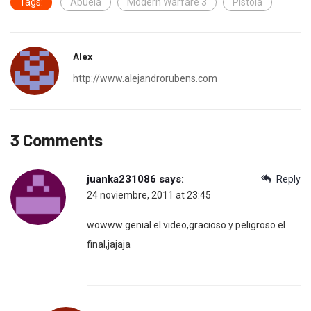
Tags:
Abuela
Modern Warfare 3
Pistola
Alex
http://www.alejandrorubens.com
3 Comments
juanka231086
says:
Reply
24 noviembre, 2011 at 23:45
wowww genial el video,gracioso y peligroso el
final,jajaja