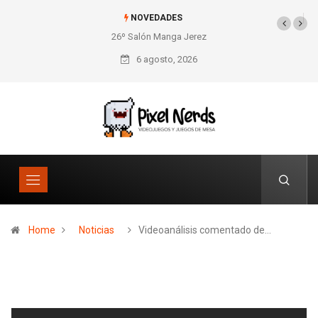
NOVEDADES
26º Salón Manga Jerez
SNES Pixel Book para
los amantes de lo retro
6 agosto, 2026
Home
Noticias
Videoanálisis comentado de…