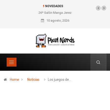
NOVEDADES
26º Salón Manga Jerez
SNES Pixel Book para
los amantes de lo retro
10 agosto, 2026
Home
Noticias
Los juegos de…