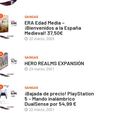
3
GANGAS
ERA Edad Media –
¡Bienvenidos a la España
Medieval! 37,50€
22 marzo, 2023
4
GANGAS
HERO REALMS EXPANSIÓN
23 marzo, 2021
5
GANGAS
¡Bajada de precio! PlayStation
5 – Mando inalámbrico
DualSense por 54,99 €
22 marzo, 2021