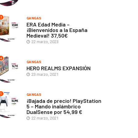
3
GANGAS
ERA Edad Media –
¡Bienvenidos a la España
Medieval! 37,50€
22 marzo, 2023
4
GANGAS
HERO REALMS EXPANSIÓN
23 marzo, 2021
5
GANGAS
¡Bajada de precio! PlayStation
5 – Mando inalámbrico
DualSense por 54,99 €
22 marzo, 2021