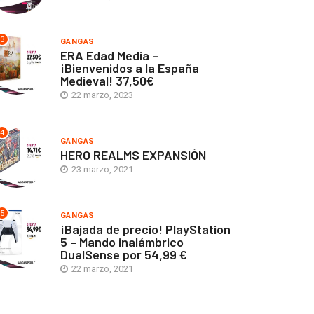
3
GANGAS
ERA Edad Media –
¡Bienvenidos a la España
Medieval! 37,50€
22 marzo, 2023
4
GANGAS
HERO REALMS EXPANSIÓN
23 marzo, 2021
5
GANGAS
¡Bajada de precio! PlayStation
5 – Mando inalámbrico
DualSense por 54,99 €
22 marzo, 2021