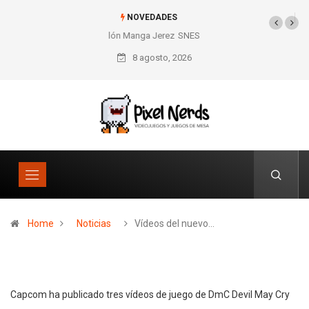
NOVEDADES
26º Salón Manga Jerez
SNES Pixel Book para
los amantes de lo retro
8 agosto, 2026
Home
Noticias
Vídeos del nuevo…
Capcom ha publicado tres vídeos de juego de DmC Devil May Cry