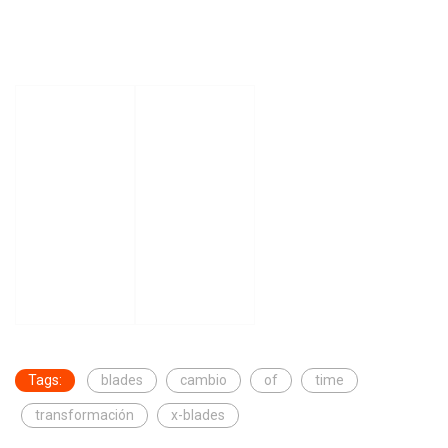
Tags:
blades
cambio
of
time
transformación
x-blades