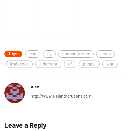
Tags:
can
fly
gameinformer
gears
imágenes
judgment
of
people
war
Alex
http://www.alejandrorubens.com
Leave a Reply