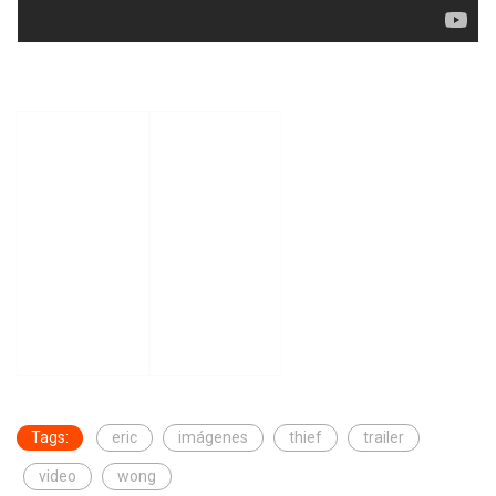
Tags:
eric
imágenes
thief
trailer
video
wong