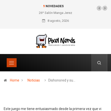
NOVEDADES
26º Salón Manga Jerez
SNES Pixel Book para
los amantes de lo retro
8 agosto, 2026
Home
Noticias
Dishonored y su…
Este juego me tiene entusiasmado desde la primera vez que vi