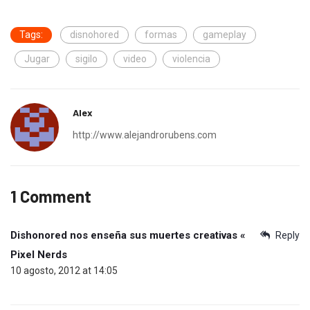
Tags:
disnohored
formas
gameplay
Jugar
sigilo
video
violencia
Alex
http://www.alejandrorubens.com
1 Comment
Dishonored nos enseña sus muertes creativas «
Reply
Pixel Nerds
10 agosto, 2012 at 14:05