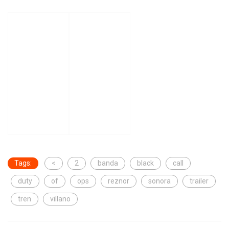
Tags:
<
2
banda
black
call
duty
of
ops
reznor
sonora
trailer
tren
villano