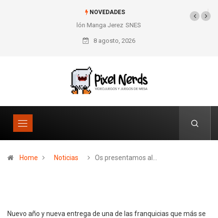
NOVEDADES
26º Salón Manga Jerez
SNES Pixel Book para
los amantes de lo retro
8 agosto, 2026
Home
Noticias
Os presentamos al…
Nuevo año y nueva entrega de una de las franquicias que más se