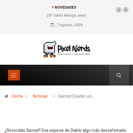
NOVEDADES
26º Salón Manga Jerez
SNES Pixel Book para
los amantes de lo retro
7 agosto, 2026
Home
Noticias
Sacred Citadel, un…
¿Recordáis
Sacred
? Esa especie de
Diablo
algo más descafeinado