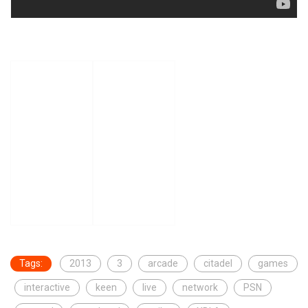
Tags:
2013
3
arcade
citadel
games
interactive
keen
live
network
PSN