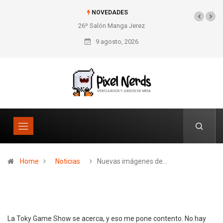
NOVEDADES
26º Salón Manga Jerez
SNES Pixel Book para
los amantes de lo retro
9 agosto, 2026
Home
Noticias
Nuevas imágenes de…
La Toky Game Show se acerca, y eso me pone contento. No hay