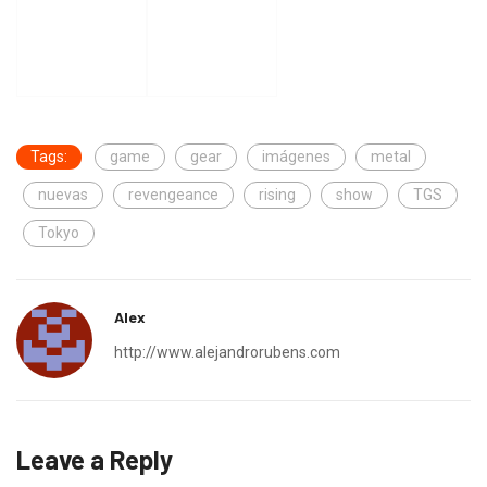
Tags:
game
gear
imágenes
metal
nuevas
revengeance
rising
show
TGS
Tokyo
Alex
http://www.alejandrorubens.com
Leave a Reply