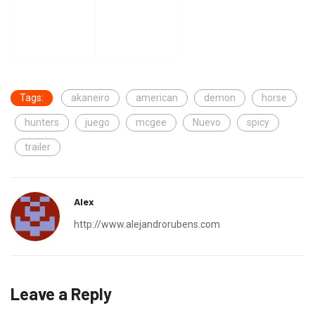
Tags:
akaneiro
american
demon
horse
hunters
juego
mcgee
Nuevo
spicy
trailer
Alex
http://www.alejandrorubens.com
Leave a Reply