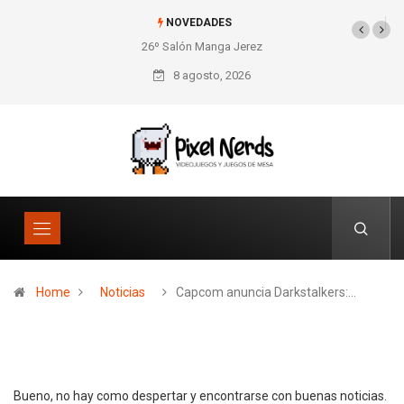
NOVEDADES
26º Salón Manga Jerez
SNES Pixel Book para
los amantes de lo retro
8 agosto, 2026
Home
Noticias
Capcom anuncia Darkstalkers:…
Bueno, no hay como despertar y encontrarse con buenas noticias.