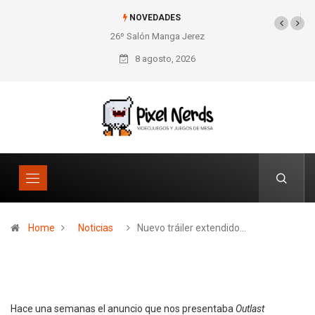
NOVEDADES
26º Salón Manga Jerez
SNES Pixel Book para
los amantes de lo retro
8 agosto, 2026
Home
Noticias
Nuevo tráiler extendido…
Hace una semanas el anuncio que nos presentaba
Outlast